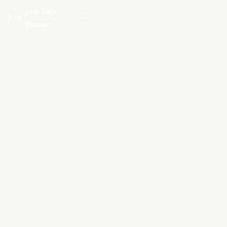
Luk Van
LVB
Biesen
Menu
openen