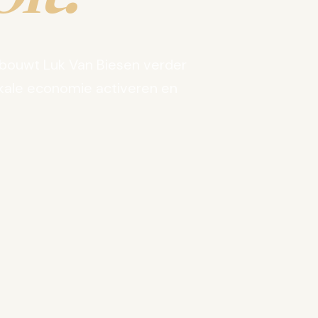
bouwt Luk Van Biesen verder
kale economie activeren en