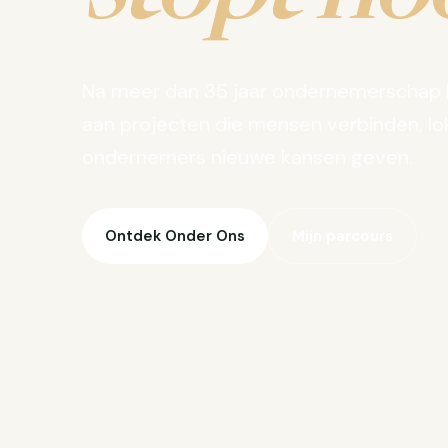
Na meer dan 35 jaar ondernemerschap 
aan projecten die mensen verbinden, lo
ondernemers nieuwe kansen geven.
Ontdek Onder Ons
Mijn parcours