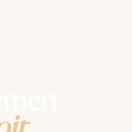
emen
it.