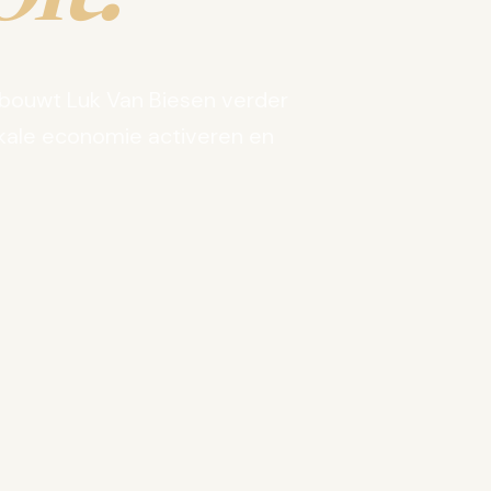
bouwt Luk Van Biesen verder
kale economie activeren en