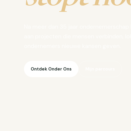
Na meer dan 35 jaar ondernemerschap 
aan projecten die mensen verbinden, lo
ondernemers nieuwe kansen geven.
Ontdek Onder Ons
Mijn parcours