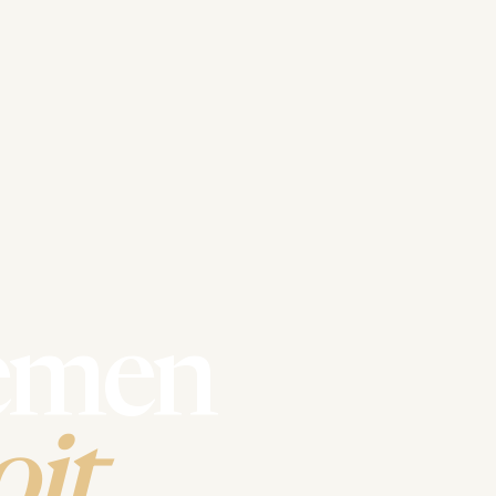
emen
it.