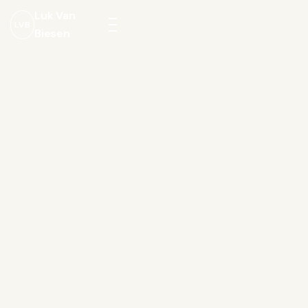
Luk Van
LVB
Biesen
Menu
openen