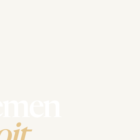
emen
it.