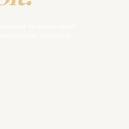
bouwt Luk Van Biesen verder
kale economie activeren en