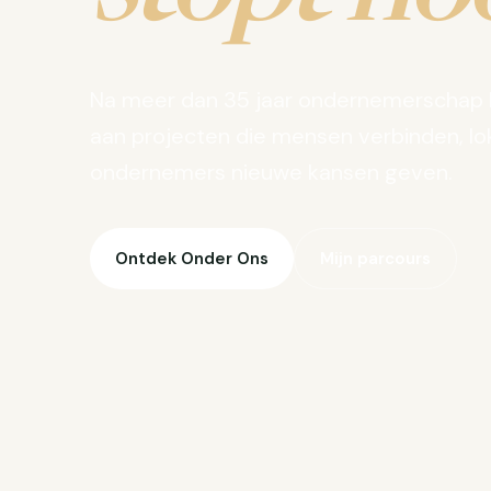
Na meer dan 35 jaar ondernemerschap 
aan projecten die mensen verbinden, lo
ondernemers nieuwe kansen geven.
Ontdek Onder Ons
Mijn parcours