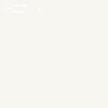
Luk Van
LVB
Biesen
Menu
openen