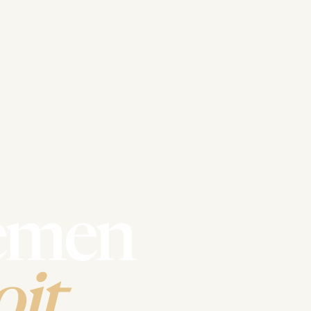
emen
it.