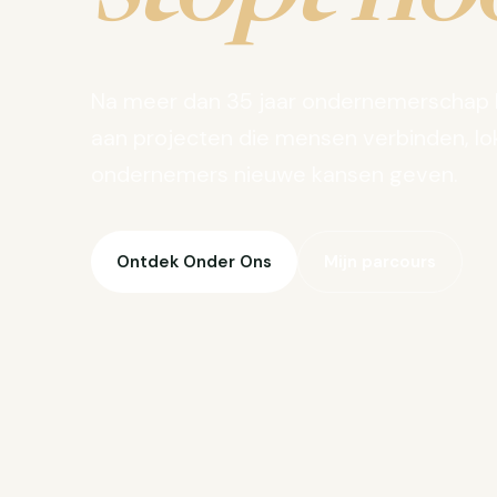
Na meer dan 35 jaar ondernemerschap 
aan projecten die mensen verbinden, lo
ondernemers nieuwe kansen geven.
Ontdek Onder Ons
Mijn parcours