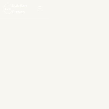
Luk Van
LVB
Biesen
Menu
openen