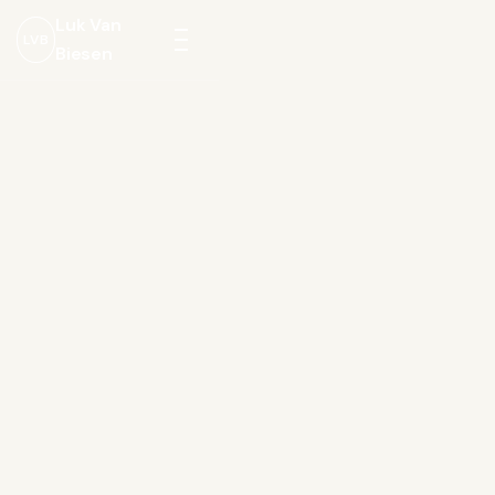
Luk Van
LVB
Biesen
Menu
openen