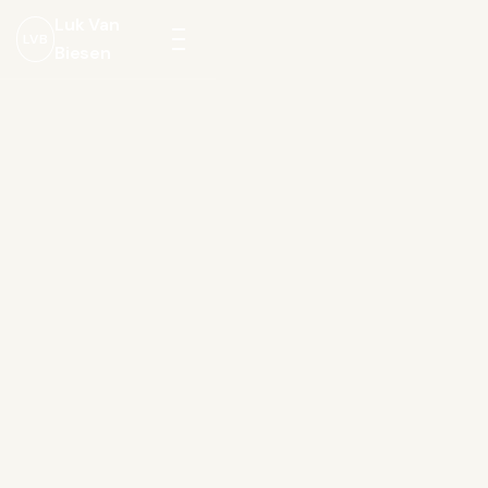
Luk Van
LVB
Biesen
Menu
openen