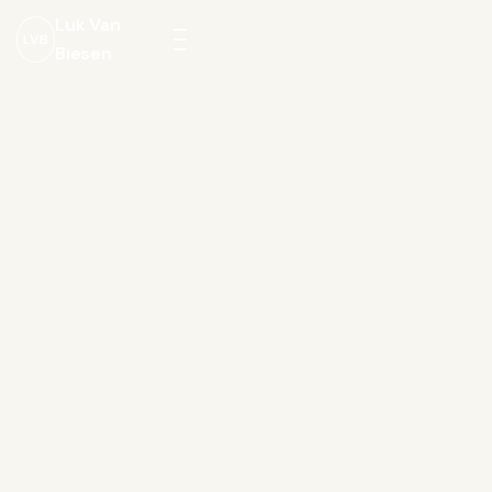
Luk Van
LVB
Biesen
Menu
openen