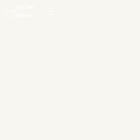
Luk Van
LVB
Biesen
Menu
openen