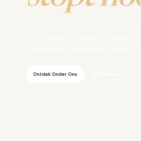
Na meer dan 35 jaar ondernemerschap 
aan projecten die mensen verbinden, lo
ondernemers nieuwe kansen geven.
Ontdek Onder Ons
Mijn parcours