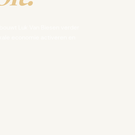
bouwt Luk Van Biesen verder
kale economie activeren en