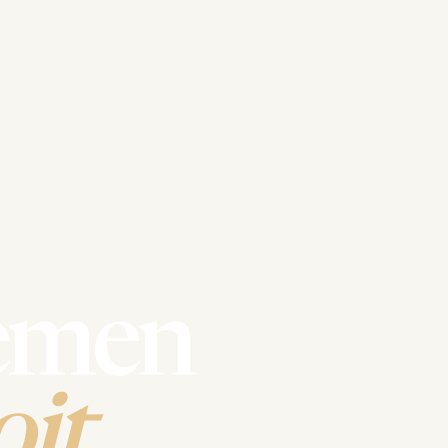
emen
it.