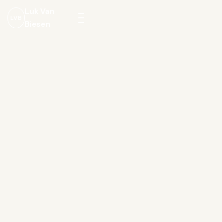
Luk Van
LVB
Biesen
Menu
openen