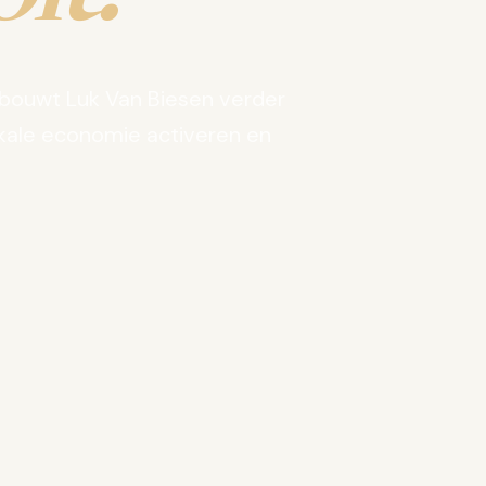
bouwt Luk Van Biesen verder
kale economie activeren en