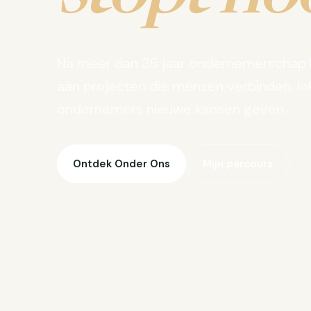
Na meer dan 35 jaar ondernemerschap 
aan projecten die mensen verbinden, lo
ondernemers nieuwe kansen geven.
Ontdek Onder Ons
Mijn parcours