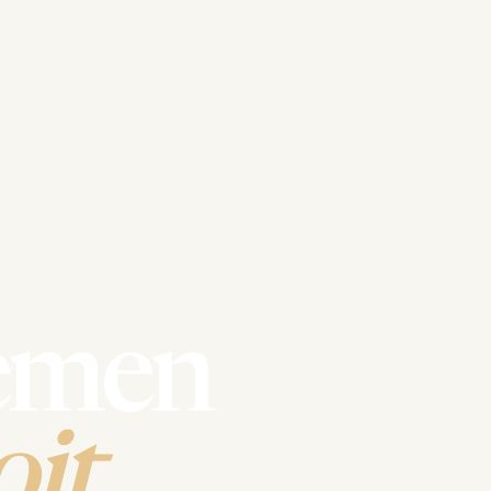
emen
it.