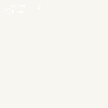
Luk Van
LVB
Biesen
Menu
openen