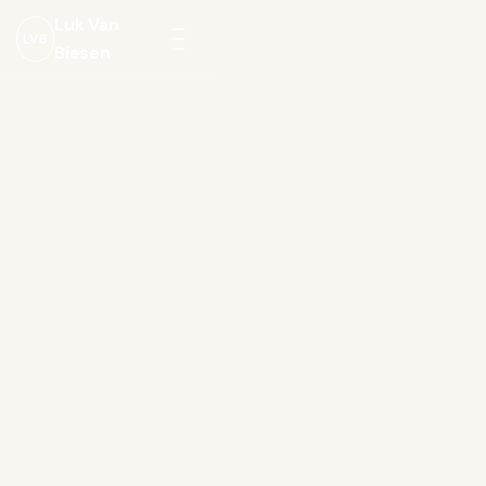
Luk Van
LVB
Biesen
Menu
openen