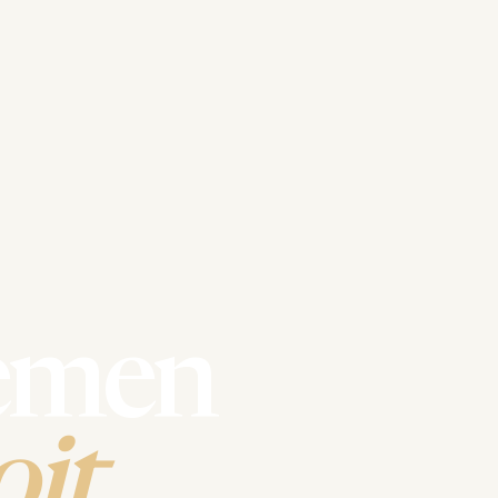
emen
it.