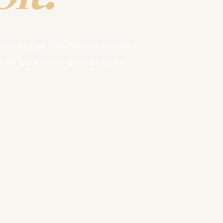
bouwt Luk Van Biesen verder
kale economie activeren en