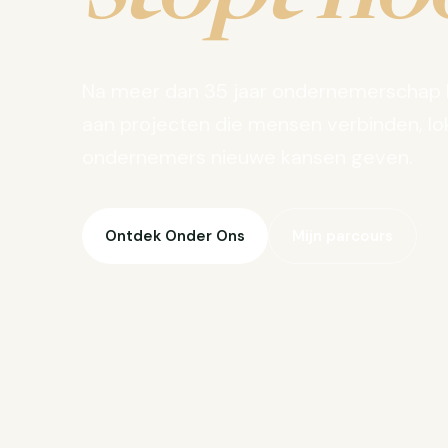
Na meer dan 35 jaar ondernemerschap 
aan projecten die mensen verbinden, lo
ondernemers nieuwe kansen geven.
Ontdek Onder Ons
Mijn parcours