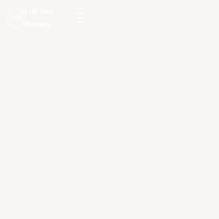
Luk Van
LVB
Biesen
Menu
openen