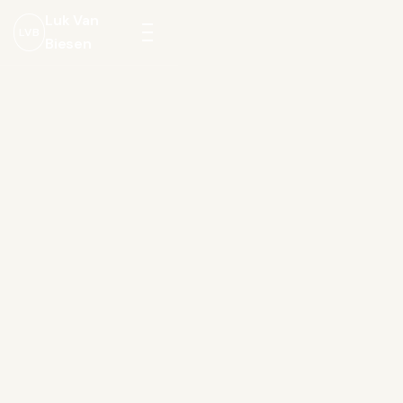
Luk Van
LVB
Biesen
Menu
openen