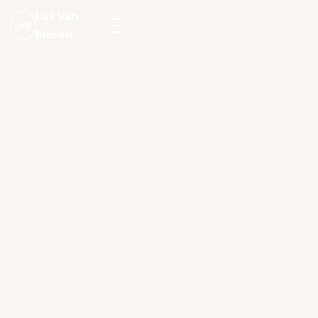
Luk Van
LVB
Biesen
Menu
openen