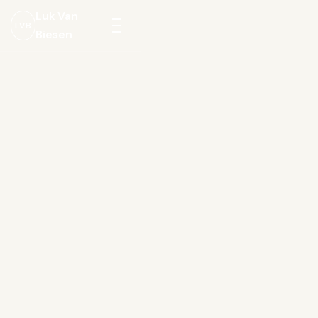
Luk Van
LVB
Biesen
Menu
openen