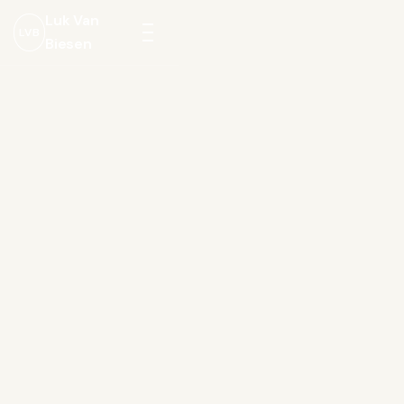
Luk Van
LVB
Biesen
Menu
openen