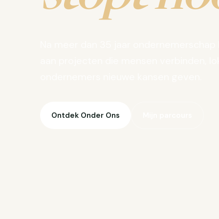
Na meer dan 35 jaar ondernemerschap 
aan projecten die mensen verbinden, lo
ondernemers nieuwe kansen geven.
Ontdek Onder Ons
Mijn parcours