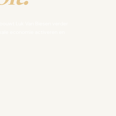
bouwt Luk Van Biesen verder
kale economie activeren en