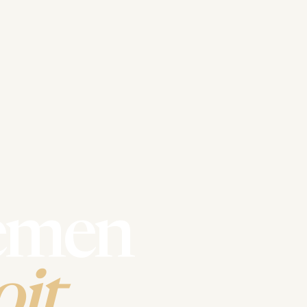
emen
it.