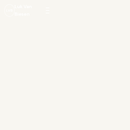
Luk Van
LVB
Biesen
Menu
openen