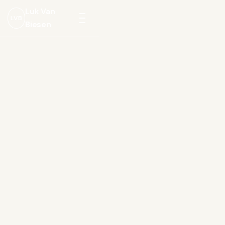
Luk Van
LVB
Biesen
Menu
openen