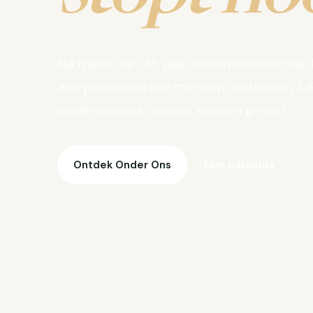
Na meer dan 35 jaar ondernemerschap 
aan projecten die mensen verbinden, lo
ondernemers nieuwe kansen geven.
Ontdek Onder Ons
Mijn parcours