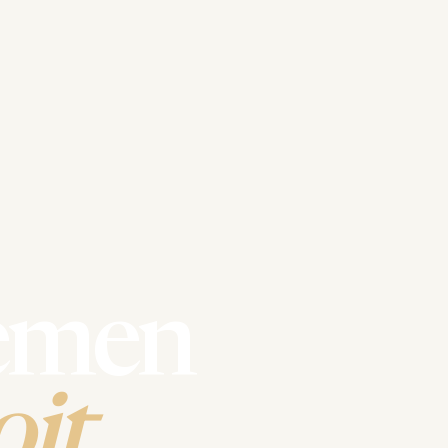
emen
it.