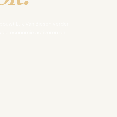
bouwt Luk Van Biesen verder
kale economie activeren en