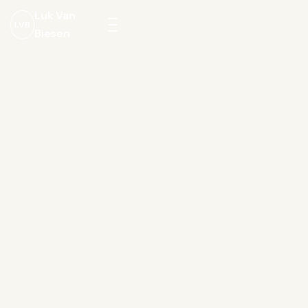
Luk Van
LVB
Biesen
Menu
openen