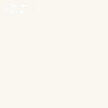
Luk Van
LVB
Biesen
Menu
openen