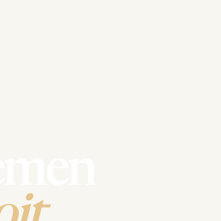
emen
it.