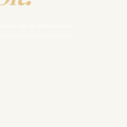
bouwt Luk Van Biesen verder
kale economie activeren en