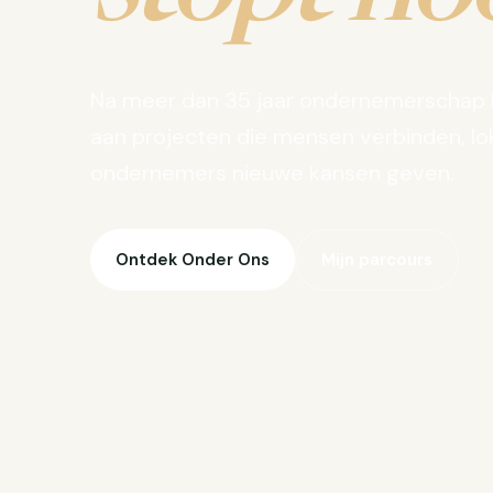
Na meer dan 35 jaar ondernemerschap 
aan projecten die mensen verbinden, lo
ondernemers nieuwe kansen geven.
Ontdek Onder Ons
Mijn parcours