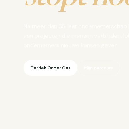
Na meer dan 35 jaar ondernemerschap 
aan projecten die mensen verbinden, lo
ondernemers nieuwe kansen geven.
Ontdek Onder Ons
Mijn parcours