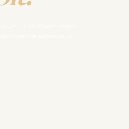
bouwt Luk Van Biesen verder
kale economie activeren en