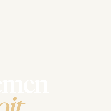
emen
it.