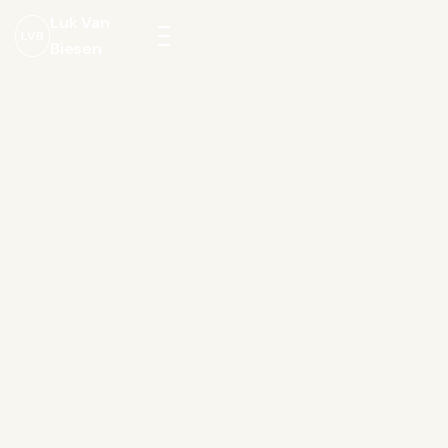
Luk Van
LVB
Biesen
Menu
openen