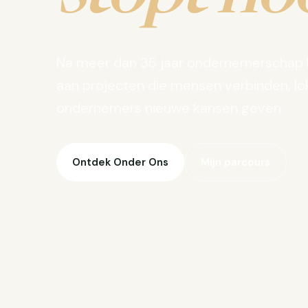
Na meer dan 35 jaar ondernemerschap 
aan projecten die mensen verbinden, lo
ondernemers nieuwe kansen geven.
Ontdek Onder Ons
Mijn parcours