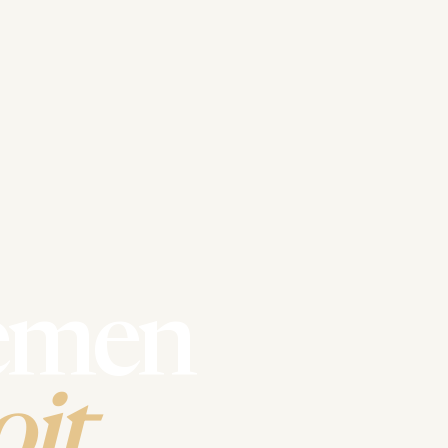
emen
it.