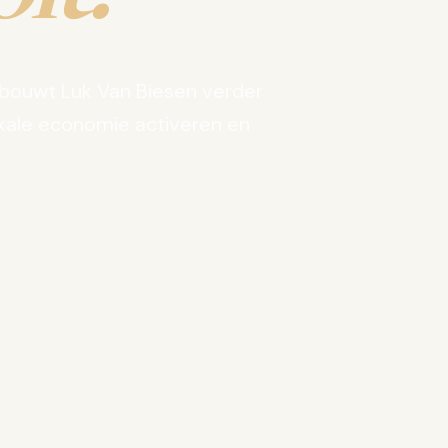
bouwt Luk Van Biesen verder
kale economie activeren en