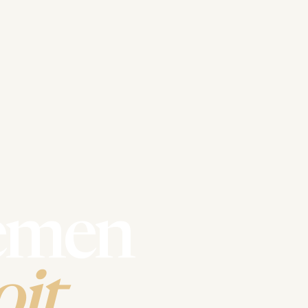
emen
it.