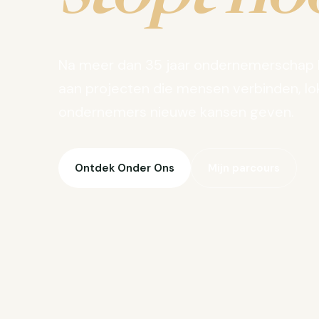
Na meer dan 35 jaar ondernemerschap 
aan projecten die mensen verbinden, lo
ondernemers nieuwe kansen geven.
Ontdek Onder Ons
Mijn parcours