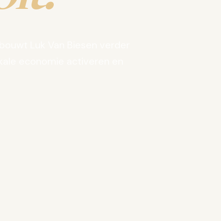
bouwt Luk Van Biesen verder
kale economie activeren en