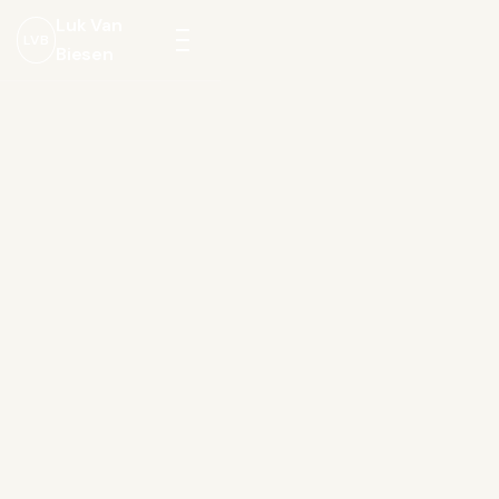
Luk Van
LVB
Biesen
Menu
openen