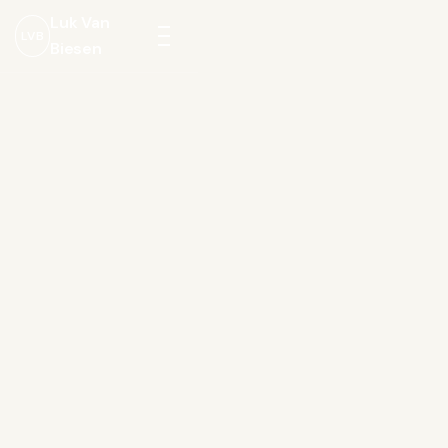
Luk Van
LVB
Biesen
Menu
openen