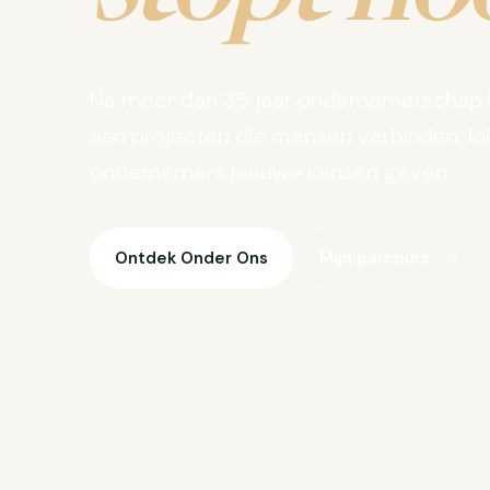
Na meer dan 35 jaar ondernemerschap 
aan projecten die mensen verbinden, lo
ondernemers nieuwe kansen geven.
Ontdek Onder Ons
Mijn parcours