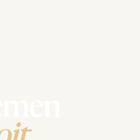
emen
it.