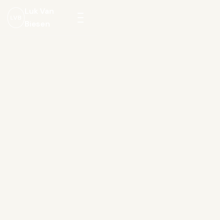
Luk Van
LVB
Biesen
Menu
openen