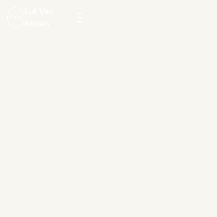
Luk Van
LVB
Biesen
Menu
openen