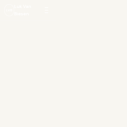
Luk Van
LVB
Biesen
Menu
openen