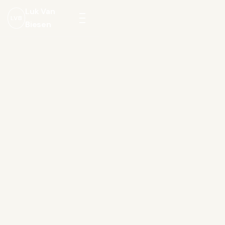
Luk Van
LVB
Biesen
Menu
openen