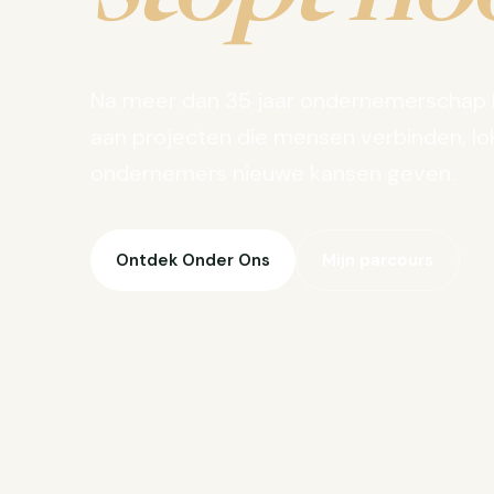
Na meer dan 35 jaar ondernemerschap 
aan projecten die mensen verbinden, lo
ondernemers nieuwe kansen geven.
Ontdek Onder Ons
Mijn parcours