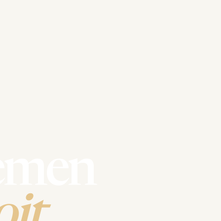
emen
it.