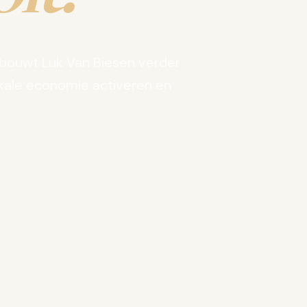
bouwt Luk Van Biesen verder
kale economie activeren en