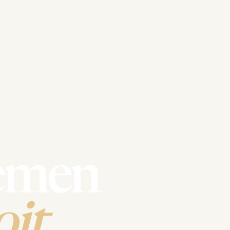
emen
it.