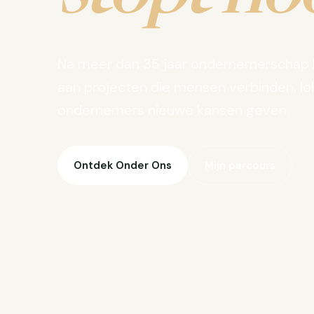
Na meer dan 35 jaar ondernemerschap 
aan projecten die mensen verbinden, lo
ondernemers nieuwe kansen geven.
Ontdek Onder Ons
Mijn parcours