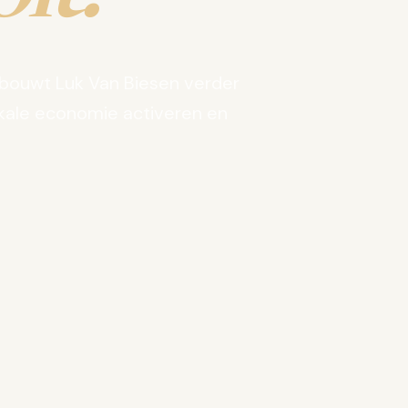
bouwt Luk Van Biesen verder
kale economie activeren en