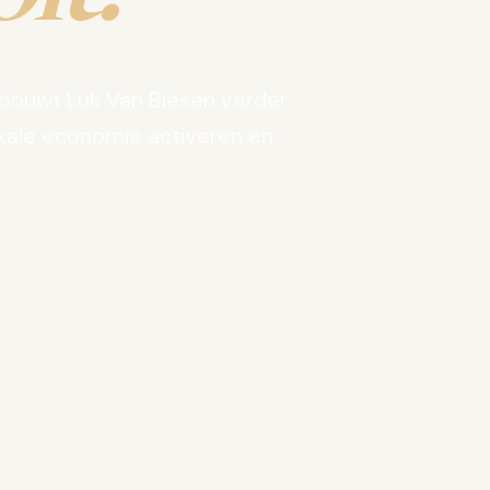
bouwt Luk Van Biesen verder
kale economie activeren en