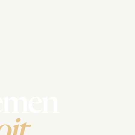
emen
it.