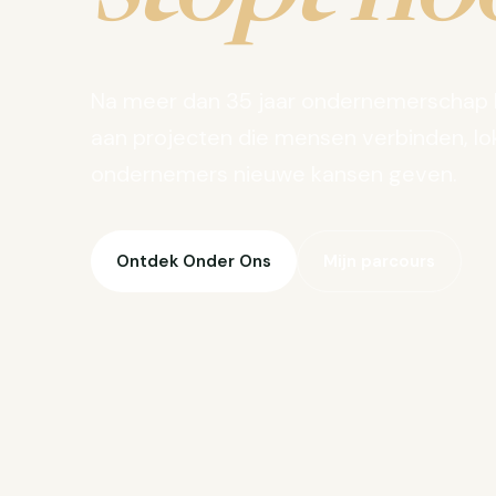
Na meer dan 35 jaar ondernemerschap 
aan projecten die mensen verbinden, lo
ondernemers nieuwe kansen geven.
Ontdek Onder Ons
Mijn parcours