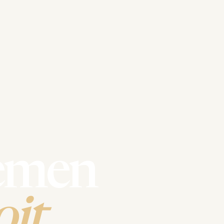
emen
it.