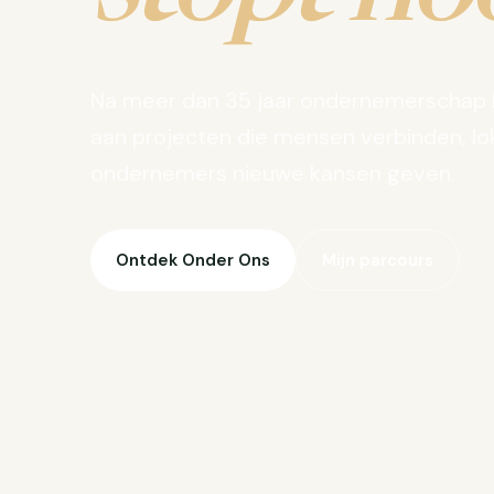
Na meer dan 35 jaar ondernemerschap 
aan projecten die mensen verbinden, lo
ondernemers nieuwe kansen geven.
Ontdek Onder Ons
Mijn parcours