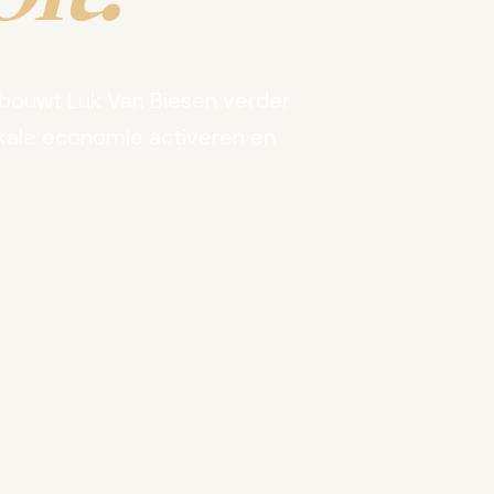
bouwt Luk Van Biesen verder
kale economie activeren en