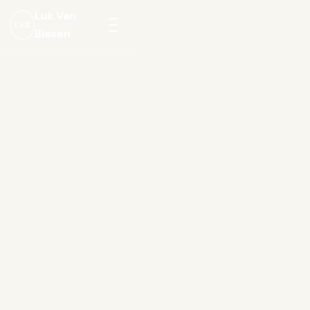
Luk Van
LVB
Biesen
Menu
openen