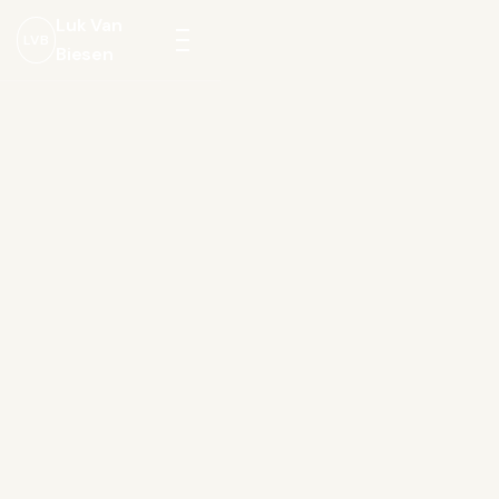
Luk Van
LVB
Biesen
Menu
openen