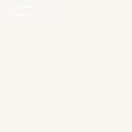
Luk Van
LVB
Biesen
Menu
openen