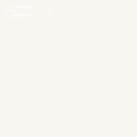
Luk Van
LVB
Biesen
Menu
openen