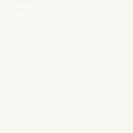
Luk Van
LVB
Biesen
Menu
openen